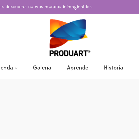
res descubras nuevos mundos inimaginables.
ienda
Galería
Aprende
Historia