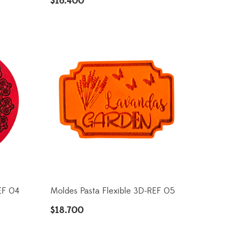
$
16.400
EF 04
Moldes Pasta Flexible 3D-REF 05
$
18.700