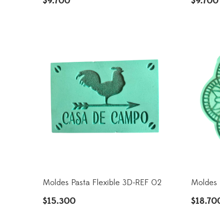
$
9.700
$
9.700
Moldes Pasta Flexible 3D-REF 02
Moldes 
$
15.300
$
18.70