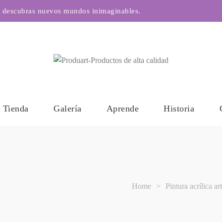
es descubras nuevos mundos inimaginables.
Tienda
Galería
Aprende
Historia
Home
>
Pintura acrílica art