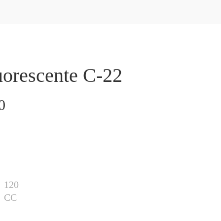
uorescente C-22
0
120
CC