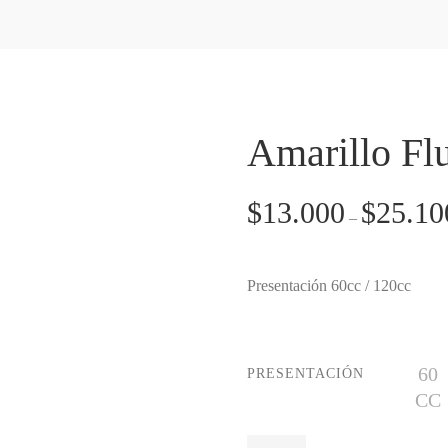
Amarillo Fl
$
13.000
$
25.10
–
Presentación 60cc / 120cc
60
PRESENTACIÓN
CC