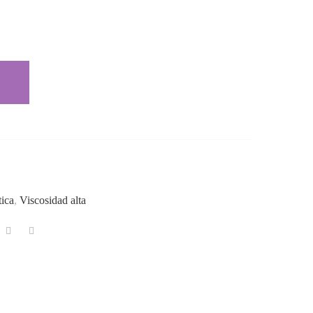
 C-22 CANTIDAD
tica
,
Viscosidad alta