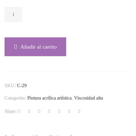
AMARILLO
NAPOLES
ROJIZO C-29
CANTIDAD
Añadir al carrito
SKU:
C-29
Categorías:
Pintura acrílica artística
,
Viscosidad alta
Share: