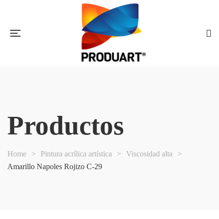
Productos
Home
>
Pintura acrílica artística
>
Viscosidad alta
>
Amarillo Napoles Rojizo C-29