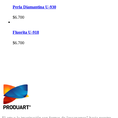
Perla Diamantina U-930
$
6.700
Fluorita U-918
$
6.700
El arte y la imaginación son formas de “escaparnos” hacia nuestro