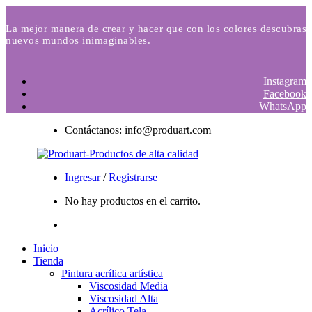
La mejor manera de crear y hacer que con los colores descubras
nuevos mundos inimaginables.
Instagram
Facebook
WhatsApp
Contáctanos: info@produart.com
Ingresar
/
Registrarse
No hay productos en el carrito.
Inicio
Tienda
Pintura acrílica artística
Viscosidad Media
Viscosidad Alta
Acrílico Tela