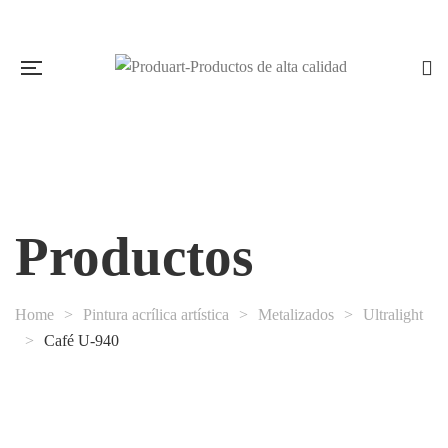
Productos
Home
>
Pintura acrílica artística
>
Metalizados
>
Ultralight
>
Café U-940