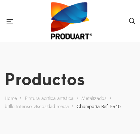
Productos
Home
>
Pintura acrílica artística
>
Metalizados
>
brillo intenso viscosidad media
>
Champaña Ref I-946