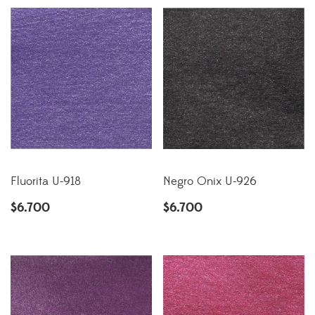
Fluorita U-918
Negro Onix U-926
$
6.700
$
6.700