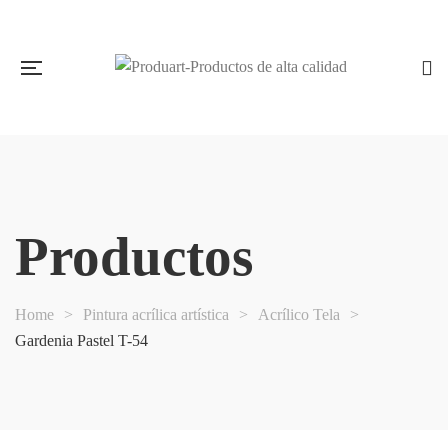
Productos
Home
>
Pintura acrílica artística
>
Acrílico Tela
>
Gardenia Pastel T-54