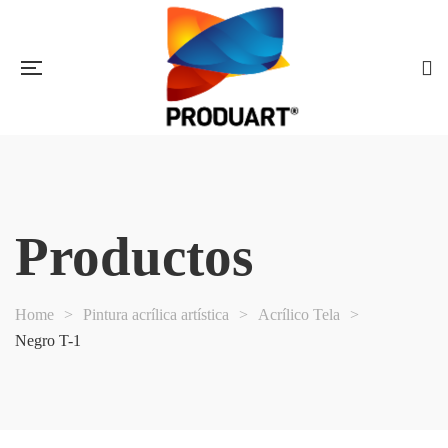
Productos
Home
>
Pintura acrílica artística
>
Acrílico Tela
>
Negro T-1