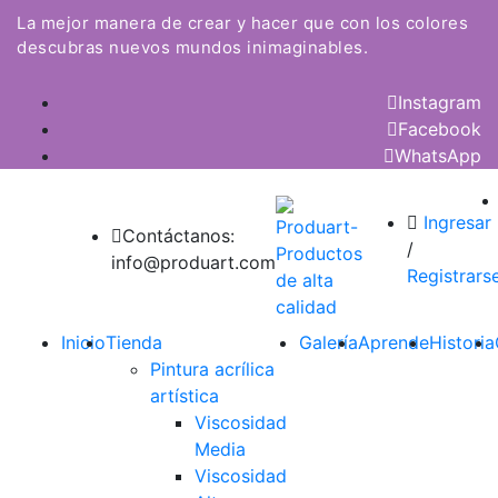
La mejor manera de crear y hacer que con los colores
descubras nuevos mundos inimaginables.
Instagram
Facebook
WhatsApp
Ingresar
Contáctanos:
/
info@produart.com
Registrars
Inicio
Tienda
Galería
Aprende
Historia
Pintura acrílica
artística
Viscosidad
Media
Viscosidad