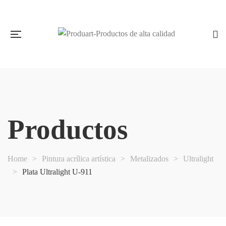
Productos
Home
>
Pintura acrílica artística
>
Metalizados
>
Ultralight
>
Plata Ultralight U-911