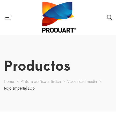
Productos
Home
>
Pintura acrílica artística
>
Viscosidad media
>
Rojo Imperial 105