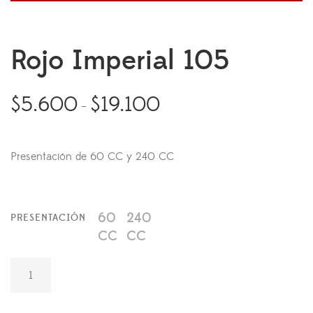
Rojo Imperial 105
$
5.600
$
19.100
–
Presentación de 60 CC y 240 CC
60
240
PRESENTACIÓN
CC
CC
ROJO IMPERIAL
105 CANTIDAD