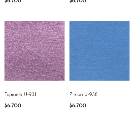
$
6.700
$
6.700
Espinela U-931
Zircon U-938
$
6.700
$
6.700