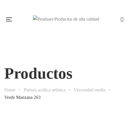
Productos
Home
>
Pintura acrílica artística
>
Viscosidad media
>
Verde Manzana 263