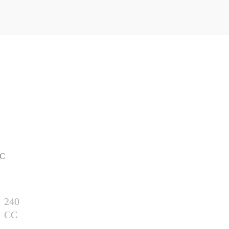
CC
240
CC