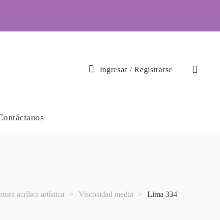
Ingresar
/
Registrarse
Contáctanos
ntura acrílica artística
>
Viscosidad media
>
Lima 334