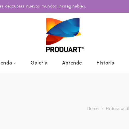
res descubras nuevos mundos inimaginables.
ienda
Galería
Aprende
Historia
Home
>
Pintura acríl