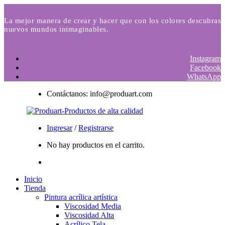
La mejor manera de crear y hacer que con los colores descubras
nuevos mundos inimaginables.
Instagram
Facebook
WhatsApp
Contáctanos: info@produart.com
Ingresar
/
Registrarse
No hay productos en el carrito.
Inicio
Tienda
Pintura acrílica artística
Viscosidad Media
Viscosidad Alta
Acrílico Tela