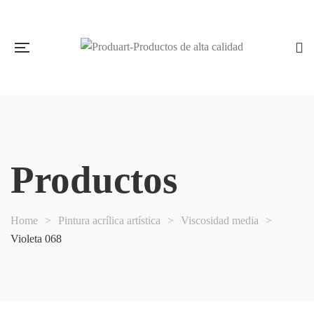
Productos
Home
>
Pintura acrílica artística
>
Viscosidad media
>
Violeta 068